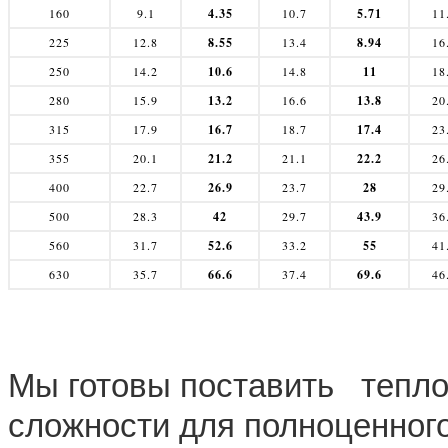
160
9.1
4.35
10.7
5.71
11
225
12.8
8.55
13.4
8.94
16
250
14.2
10.6
14.8
11
18
280
15.9
13.2
16.6
13.8
20
315
17.9
16.7
18.7
17.4
23
355
20.1
21.2
21.1
22.2
26
400
22.7
26.9
23.7
28
29
500
28.3
42
29.7
43.9
36
560
31.7
52.6
33.2
55
41
630
35.7
66.6
37.4
69.6
46
Мы готовы поставить тепло
сложности для полноценного