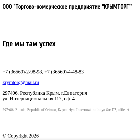
ООО "Торгово-комерческое предприятие "КРЫМТОРГ""
Где мы там успех
+7 (36569)-2-98-98, +7 (36569)-4-48-83
krymtorg@mail.ru
297406, Республика Крым, г.Евпатория
ул. Интернациональная 117, оф. 4
297406, Russia, Republic of Crimea, Evpatoriya, Internazionalnaya Str. 117, office 4
© Copyright 2026