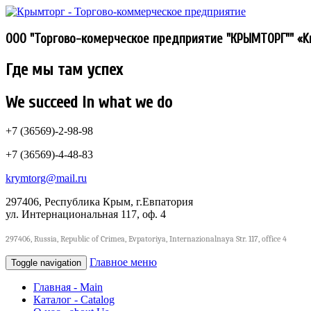
ООО "Торгово-комерческое предприятие "КРЫМТОРГ"" «Kr
Где мы там успех
We succeed in what we do
+7 (36569)-2-98-98
+7 (36569)-4-48-83
krymtorg@mail.ru
297406, Республика Крым, г.Евпатория
ул. Интернациональная 117, оф. 4
297406, Russia, Republic of Crimea, Evpatoriya, Internazionalnaya Str. 117, office 4
Главное меню
Toggle navigation
Главная - Main
Каталог - Сatalog