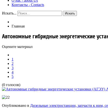
О нас - about Us
Контакты - Сontacts
Искать...
Искать
Главная
Автономные гибридные энергетические устан
Оцените материал
1
2
3
4
5
(0 голосов)
Опубликовано в
Дизельные электростанции, запчасти к ним, сервис